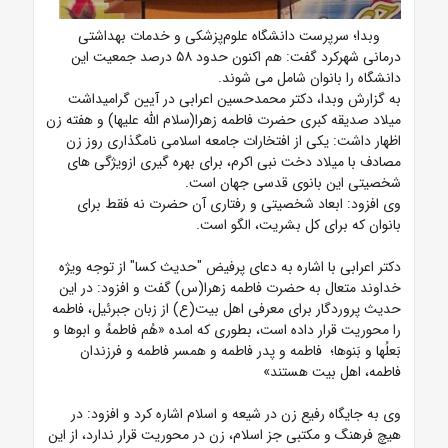
وبدا؛ سرپرست دانشگاه علوم‌پزشکی و خدمات بهداشتی
درمانی شهرکرد گفت: هم اکنون حدود ۵۸ درصد جمعیت این
دانشگاه را بانوان شامل می شوند.
به گزارش وبدا، دکتر محمدحسین اعرابی در آیین گرامیداشت
میلاد صدیقه کبری حضرت فاطمه زهرا(سلام الله علیها) و هفته زن
اظهار داشت: یکی از افتخارات جامعه اسلامی نامگذاری روز زن
مصادف با میلاد دخت نبی اکرم، برای بهره گیری ازویژگی های
شخصیتی این بانوی قدسی جهان است.
وی افزود: ابعاد شخصیتی و رفتاری آن حضرت نه فقط برای
بانوان که برای کل بشریت، الگو است.
دکتر اعرابی با اشاره به دعای پرفیض "حدیث کسا" از توجه ویژه
خداوند متعال به حضرت فاطمه زهرا(س) گفت و افزود: در این
حدیث پروردگار برای معرفی اهل بیت(ع) از زبان جبرئیل، فاطمه
را محوریت قرار داده است، بطوری که امده «هُم فاطمهُ و ابوها و
بَعلُها و بَنوها؛ فاطمه و پدر فاطمه و همسر فاطمه و فرزندان
فاطمه، اهل بیت هستند»
وی به جایگاه رفیع زن در شیعه و اسلام اشاره کرد و افزود: در
هیچ فرهنگ و مکتبی جز اسلام، زن در محوریت قرار ندارد، از این