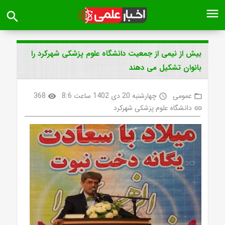
menu
search
بیش از نیمی از جمعیت دانشگاه علوم پزشکی شهرکرد را
بانوان تشکیل می دهند
عمومی
چهارشنبه 20 دی 1402 ساعت 8:6
368
visibility
access_time
folder_open
دانشگاه علوم پزشکی شهرکرد
link