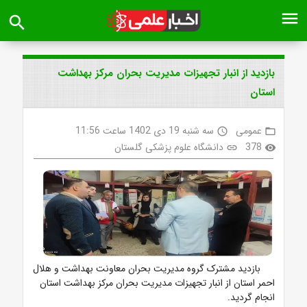
menu
search
بازدید از انبار تجهیزات مدیریت بحران مرکز بهداشت
استان
عمومی
سه شنبه 19 دی 1402 ساعت 11:56
access_time
folder_open
378
دانشگاه علوم پزشکی گلستان
link
visibility
بازدید مشترک گروه مدیریت بحران معاونت بهداشت و هلال
احمر استان از انبار تجهیزات مدیریت بحران مرکز بهداشت استان
انجام گردید.