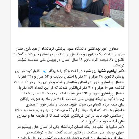
معاون امور بهداشتی دانشگاه علوم پزشکی کرمانشاه از غربالگری فشار
خون و دیابت یک میلیون و ۲۶۰ هزار و ۶۰۶ نفر در استان خبر داد و گفت :
تاکنون ۸۷ درصد افراد بالای ۱۸ سال استان در پویش ملی سلامت شرکت
کرده‌اند.
دکتر ابراهیم شکیبا
روز شنبه در گفت و گو با خبرنگار
ایرنا
اظهار کرد: در این
پویش تاکنون ۲۸ هزار و ۴۱ نفر با احتمال دیابت و ۵۴ هزار و ۳۴۱ نفر با
احتمال پرفشاری خون در استان شناسایی شده و در عین حال در ۲۴ ساعت
گذشته هم ۱۰ هزار و ۴۱۲ نفر غربالگری شدند که از این تعداد ۸۶۱ نفر با
احتمال پرفشاری خون و ۴۹۴ نفر هم با احتمال دیابت شناسایی شدند.
وی با تاکید بر اینکه پویش ملی سلامت تا ۳۰ دی ماه به صورت رایگان
برای همه مردم انجام می شود، افزود: دیابت و فشار خون ۲ بیماری
خاموش هستند که افراد مبتلا از آن آگاه نیستند و مردم برای حفظ و اطلاع
از سلامتی خود باید در این غربالگری شرکت کنند تا از عارضه ها و بیماری
های آینده خود جلوگیری کنند.
دکتر شکیبا با اشاره به اینکه استان کرمانشاه یکی از استان های پیشرو در
اجرای پویش ملی سلامت در کشور است، گفت: استان کرمانشاه در
بیماریابی و شناسایی دیابت و فشار خون هم در کشور رتبه اول را دارد و