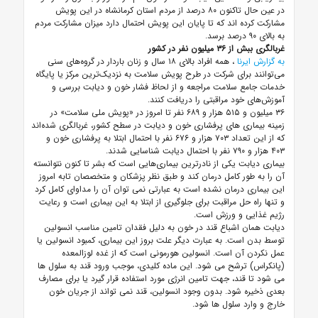
در عین حال تاکنون ۸۰ درصد از مردم استان کرمانشاه در این پویش
مشارکت کرده اند که تا پایان این پویش احتمال دارد میزان مشارکت مردم
به بالای ۹۰ درصد برسد.
غربالگری ببش از ۳۶ میلیون نفر در کشور
به گزارش ایرنا
، همه‌ افراد بالای ۱۸ سال و زنان باردار در گروه‌های سنی
می‌توانند برای شرکت در طرح پویش سلامت به نزدیک‌ترین مرکز یا پایگاه
خدمات جامع سلامت مراجعه و از لحاظ فشار خون و دیابت بررسی و
آموزش‌های خود مراقبتی را دریافت کنند.
۳۶ میلیون و ۵۱۵ هزار و ۶۸۹ نفر تا امروز در «پویش ملی سلامت» در
زمینه بیماری های پرفشاری خون و دیابت در سطح کشور، غربالگری شده‌اند
که از این تعداد ۷۰۳ هزار و ۶۷۶ نفر با احتمال ابتلا به پرفشاری خون و
۴۰۳ هزار و ۷۹۰ نفر با احتمال دیابت شناسایی شدند.
بیماری دیابت یکی از نادرترین بیماری‌هایی است که بشر تا کنون نتوانسته
آن را به طور کامل درمان کند و طبق نظر پزشکان و متخصصان تابه امروز
این بیماری درمان نشده است به عبارتی نمی توان آن را مداوای کامل کرد
و تنها راه حل مراقبت برای جلوگیری از ابتلا به این بیماری است و رعایت
رژیم غذایی و ورزش است.
دیابت همان اشباع قند در خون به دلیل فقدان تامین مناسب انسولین
توسط بدن است. به عبارت دیگر علت بروز این بیماری، کمبود انسولین یا
عمل نکردن آن است. انسولین هورمونی است که از غده لوزالمعده
(پانکراس) ترشح می شود. این ماده کلیدی، موجب ورود قند به سلول ها
می شود تا قند، جهت تامین انرژی مورد استفاده قرار گیرد یا برای مصارف
بعدی ذخیره شود. بدون وجود انسولین، قند نمی تواند از جریان خون
خارج و وارد سلول ها شود.