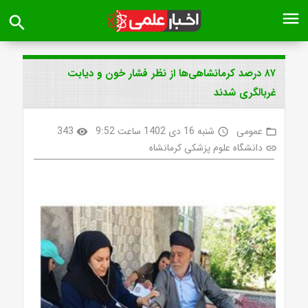
menu
search
۸۷ درصد کرمانشاهی‌ها از نظر فشار خون و دیابت
غربالگری شدند
عمومی
شنبه 16 دی 1402 ساعت 9:52
343
visibility
access_time
folder_open
دانشگاه علوم پزشکی کرمانشاه
link