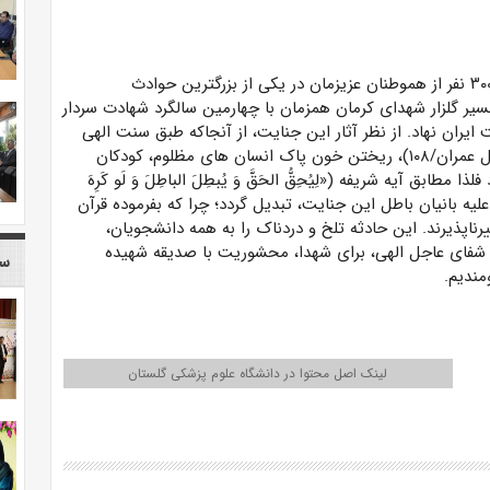
بسم رب الشهدا و الصدیقین. شهادت و مصدومیت حدود ۳۰۰ نفر از هموطنان عزیزمان در یکی از بزرگترین حوادث
مسیر گلزار شهدای کرمان همزمان با چهارمین سالگرد شهادت سردار
 ایران نهاد. از نظر آثار این جنایت، از آنجاکه طبق سنت الهی
مندرج در کلام الله مجید («وَ مَا اللّهُ یُریدُ ظُلماً لِلْعالَمین»؛ آل عمران/۱۰۸)، ریختن خون پاک انسان های مظلوم، کودکان
طابق آیه شریفه («لِیُحِقُّ الحَقَّ وَ یُبطِلَ الباطِلَ وَ لَو کَرِهَ
یلی خروشان علیه بانیان باطل این جنایت، تبدیل گردد؛ چرا که بفرموده قرآن
(اسراء/۷۷))، سنت های الهی تغییرناپذیرند. این حادثه تلخ و دردناک را به همه دانشجویان،
 شفای عاجل الهی، برای شهدا، محشوریت با صدیقه شهیده
سا
مندیم.
لینک اصل محتوا در دانشگاه علوم پزشکی گلستان