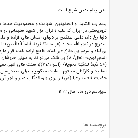
متن پیام بدین شرح است:
تروریستی در ایران که علیه زائران مزار شهید سلیمانی در 
دلها رخ داد، داغی سنگین بر دلهای انسان های آزاده و ملت
بی‌گناه و مردم بی دفاع «بر خلاف قاطع اراده خدا» قرار دارد فلذا م
المُجرِمُون»؛ انفال/ ۸) بی شک می‌تواند به س
(«لا تَجِدُ لِسُنَّتِنا تَحویلاً» 
اساتید و کارکنان محترم تسلیت میگوییم. برای مصدومین
حضرت فاطمه زهرا (س) و برای بازماندگان، صبر و اجر آرزو
سیزدهم دی ماه سال ۱۴۰۲
برچسب ها