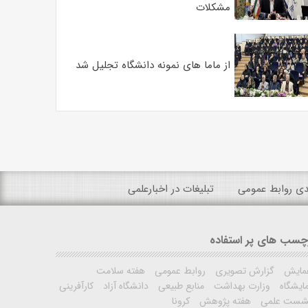
مشکلات
از ماما های نمونه دانشگاه تجلیل شد
ندی روابط عمومی
تبلیغات در اخبارعلمی
چسب های پر استفاده
مایش
گزارش تصویری
روابط عمومی
هفته سلامت
ایشگاه
وزارت بهداشت
منابع طبیعی
دانشگاه آزاد
کارآفرینی
شست علمی
هفته پژوهش
کرونا