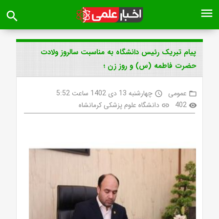
menu
search
پیام تبریک رئیس دانشگاه به مناسبت سالروز ولادت
حضرت فاطمه (س) و روز زن ؛
عمومی
چهارشنبه 13 دی 1402 ساعت 5:52
access_time
folder_open
402
دانشگاه علوم پزشکی کرمانشاه
link
visibility