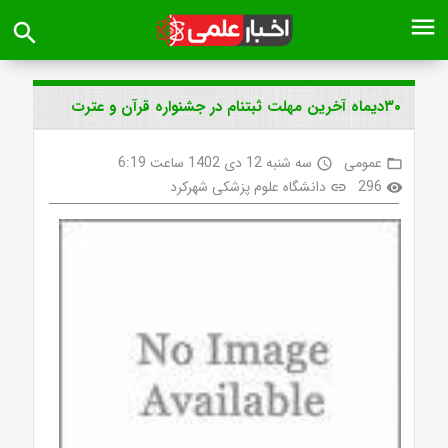
menu
search
۳۰دیماه آخرین مهلت ثبتنام در جشنواره قرآن و عترت
عمومی
سه شنبه 12 دی 1402 ساعت 6:19
access_time
folder_open
296
دانشگاه علوم پزشکی شهرکرد
link
visibility