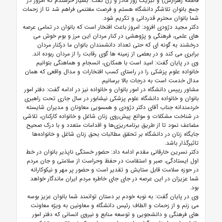
فاطمه زهرا(س) و تبریک روز مادر و زن گفت: بسیار خرسندم که امروز در
جمع بانوان تلاشگر دانشگاه هستم و فرصت مغتنمی فراهم شد تا از زحمات
شما بانوان محترم قدردانی و تکریم شود.
دکتر مجید درّودی افزود: امروز باعث افتخار است که بانوان در تمامی عرصه
های علمی، فرهنگی و پژوهشی در کنار مردان این مرز و بوم خوش می
درخشند به گونه ای که حتی تعداد دانشمندان بانوان ما درکنار مردان
برابری می کند و در بعضی از زمینه ها گوی رقابت را از مردان ربوده اند.
وی در پایان گفت: امید است با همکاری، انسجام و هماهنگی بتوانیم
خانواده علوم پزشکی را در راستای کسب افتخارات و مدال واقعی که همان
مدال خدمت است به درجات بالا برسانیم.
مشاور رییس دانشگاه در امور بانوان و خانواده نیز در ادامه گفت: دفتر امور
بانوان و خانواده دانشگاه علوم پزشکی نیشابور در سال جاری تحت راهبری
خردمندانه جناب آقای دکتر درّودی و همسویی معاونان و مدیران شایسته
در شناخت مشکلات و موانع پیش‌روی زنان شاغل و خانواده کارکنان، تلاشی
مضاعف نمود تا از طریق برنامه‌ریزی‌ها و اقدامات متعدد و با درک صحیح
جایگاه زنان در دانشگاه بر تحقق مطالبات بحق زنان شاغل و خانواده‌ها
تاثیرگذار باشد.
دکتر نسرین خارقانی مقدم ادامه داد: حضور خستگی ناپذیر بانوان در خط
اول ایستادگی، صبر و استقامت در حفظ وحراست از سلامتی و جان مردم
در حوزه سلامت قابل ستایش و تقدیر است و حضور پر مهر و نیکوکارانه
شما عزیزان در این عرصه در جای جای خاطره مردم ایران ماندگار خواهد
بود.
وی در پایان گفت: به نوبه خودم بر دستان توانمند شما بانوان عزیز بوسه
می زنم و از زحمات و الطاف رئیس دانشگاه و معاونین به ویژه معاونت
های فرهنگی و دانشجویی و توسعه منابع و نیروی انسانی که دفتر امور