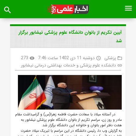
menu
search
آیین تکریم از بانوان دانشگاه علوم پزشکی نیشابور برگزار
شد
پزشکی
دوشنبه 11 دی 1402 ساعت 7:46
273
visibility
access_time
folder_open
دانشکده علوم پزشکی و خدمات بهداشتی درمانی نیشابور
link
در آستانه میلاد با سعادت حضرت فاطمه زهرا(س) و گرامیداشت مقام
مادر و روز زن، مراسم تکریم از بانوان دانشگاه علوم پزشکی نیشابور به
همّت دفتر امور بانوان و خانواده این دانشگاه برگزار شد.
به گزارش وب دا، رئیس دانشگاه در این مراسم با تبریک میلاد حضرت