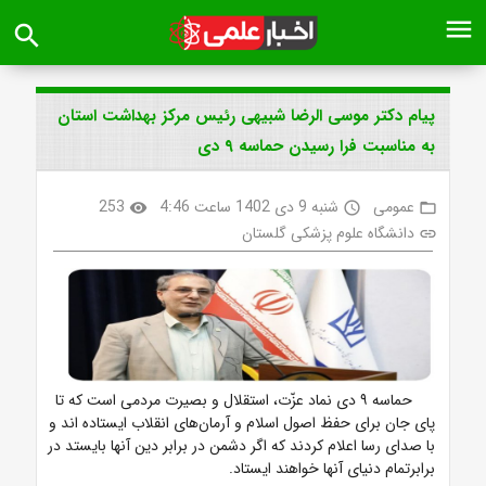
menu
search
پیام دکتر موسی الرضا شبیهی رئیس مرکز بهداشت استان
به مناسبت فرا رسیدن حماسه ۹ دی
عمومی
شنبه 9 دی 1402 ساعت 4:46
253
visibility
access_time
folder_open
دانشگاه علوم پزشکی گلستان
link
حماسه ۹ دی نماد عزّت، استقلال و بصیرت مردمی است که تا
پای جان برای حفظ اصول اسلام و آرمان‌های انقلاب ایستاده اند و
با صدای رسا اعلام کردند که اگر دشمن در برابر دین آنها بایستد در
برابرتمام دنیای آنها خواهند ایستاد.