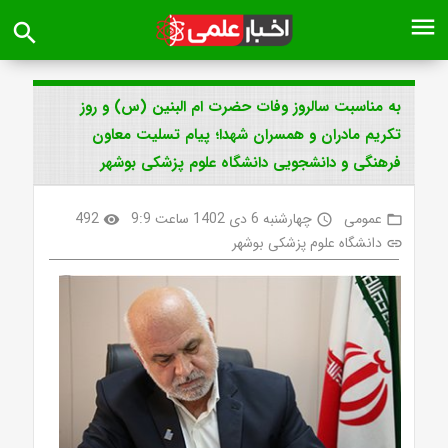
menu
search
به مناسبت سالروز وفات حضرت ام البنین (س) و روز
تکریم مادران و همسران شهدا؛ پیام تسلیت معاون
فرهنگی و دانشجویی دانشگاه علوم پزشکی بوشهر
عمومی
چهارشنبه 6 دی 1402 ساعت 9:9
492
visibility
access_time
folder_open
دانشگاه علوم پزشکی بوشهر
link