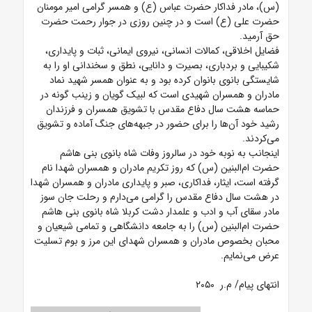
(س)، مادر فداکار حضرت عباس (ع) و همسر گرامی امیر مومنان
حضرت علی (ع) است و در چنین روزی در جوار رحمت حضرت
حق آرمید.
فضایل اخلاقی، کمالات انسانی، نیروی ایمانی، ثبات و پایداری،
شکیبایی و بردباری، بصیرت و دانایی، نطق و سخندانی او را به
شایستگی بانوی بانوان کرده بود و به عنوان همسر شهید نماد
مادران و همسران شهیدی است که لبیک گویان و زینب گونه در
حماسه هشت سال دفاع مقدس با تشویق همسران و فرزندان
رشید خود آن‌ها را برای حضور در جبهه‌های جنگ آماده و تشویق
می‌کردند.
اینجانب به نوبه خود در سالروز وفات شاه بانوی بنی هاشم
حضرت ام‌البنین (س) که روز تکریم مادران و همسران شهدا نام
گرفته است، ایثار، فداکاری، صبر و پایداری مادران و همسران شهدا
در هشت سال دفاع مقدس را گرامی می‌دارم و رحلت جان سوز
مادر سقای آب و ادب و علمدار دشت کربلا شاه بانوی بنی هاشم
حضرت ام‌البنین (س) را به جامعه دانشگاهی و تمامی شیعیان و
محبان بخصوص مادران و همسران شهدای این مرز و بوم تسلیت
عرض می‌نمایم.
انتهای پیام/ م.ر ۲۰۵۰