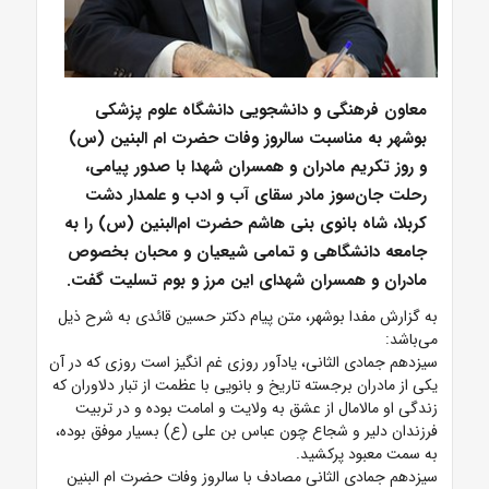
معاون فرهنگی و دانشجویی دانشگاه علوم پزشکی
بوشهر به مناسبت سالروز وفات حضرت ام البنین (س)
و روز تکریم مادران و همسران شهدا با صدور پیامی،
رحلت جان‌سوز مادر سقای آب و ادب و علمدار دشت
کربلا، شاه بانوی بنی هاشم حضرت ام‌البنین (س) را به
جامعه دانشگاهی و تمامی شیعیان و محبان بخصوص
مادران و همسران شهدای این مرز و بوم تسلیت گفت.
به گزارش مفدا بوشهر، متن پیام دکتر حسین قائدی به شرح ذیل
می‌باشد:
سیزدهم جمادی الثانی، یادآور روزی غم انگیز است روزی که در آن
یکی از مادران برجسته تاریخ و بانویی با عظمت از تبار دلاوران که
زندگی او مالامال از عشق به ولایت و امامت بوده و در تربیت
فرزندان دلیر و شجاع چون عباس بن علی (ع) بسیار موفق بوده،
به سمت معبود پرکشید.
سیزدهم جمادی الثانی مصادف با سالروز وفات حضرت ام البنین