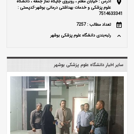
آدرس : خیابان معلم ، روبروی جایگاه نماز جمعه ، دانشگاه
location_on
علوم پزشکی و خدمات بهداشتی درمانی بوشهر-کدپستی :
7514633341
تعداد مطالب : 7257
event_note
رتبه‌بندی دانشگاه علوم پزشکی بوشهر
keyboard_arrow_up
سایر اخبار دانشگاه علوم پزشکی بوشهر