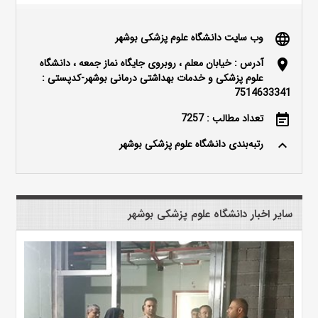
وب سایت دانشگاه علوم پزشکی بوشهر
language
آدرس : خیابان معلم ، روبروی جایگاه نماز جمعه ، دانشگاه
location_on
علوم پزشکی و خدمات بهداشتی درمانی بوشهر-کدپستی :
7514633341
تعداد مطالب : 7257
event_note
رتبه‌بندی دانشگاه علوم پزشکی بوشهر
keyboard_arrow_up
سایر اخبار دانشگاه علوم پزشکی بوشهر