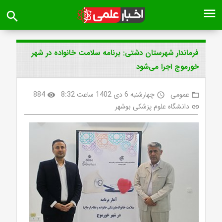
menu
search
فرماندار شهرستان دشتی: برنامه سلامت خانواده در شهر
خورموج اجرا می‌شود
عمومی
چهارشنبه 6 دی 1402 ساعت 8:32
884
visibility
access_time
folder_open
دانشگاه علوم پزشکی بوشهر
link