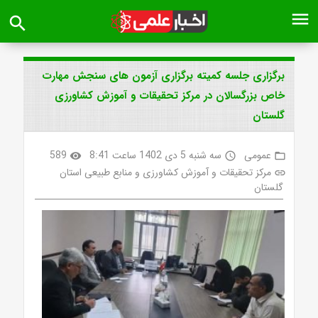
menu
search
برگزاری جلسه کمیته برگزاری آزمون های سنجش مهارت
خاص بزرگسالان در مرکز تحقیقات و آموزش کشاورزی
گلستان
عمومی
سه شنبه 5 دی 1402 ساعت 8:41
589
visibility
access_time
folder_open
مرکز تحقیقات و آموزش کشاورزی و منابع طبیعی استان
link
گلستان