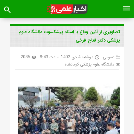
menu
search
تصاویری از آئین وداع با استاد پیشکسوت دانشگاه علوم
پزشکی دکتر فتاح فرخی
عمومی
دوشنبه 4 دی 1402 ساعت 8:43
2085
visibility
access_time
folder_open
دانشگاه علوم پزشکی کرمانشاه
link