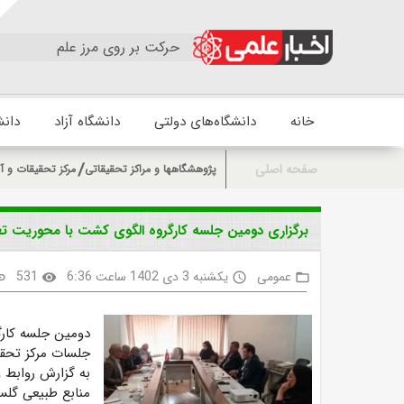
حرکت بر روی مرز علم
خانه
دانشگاه‌های دولتی
دانشگاه آزاد
دانش
صفحه اصلی
پژوهشگاهها و مراکز تحقیقاتی
مرکز تحقیقات و آ
برگزاری دومین جلسه کارگروه الگوی کشت با محوریت تغی
عمومی
یکشنبه 3 دی 1402 ساعت 6:36
531
nk
visibility
access_time
folder_open
دومین جلسه کارگ
جلسات مرکز تحقی
به گزارش روابط 
منابع طبیعی گلست