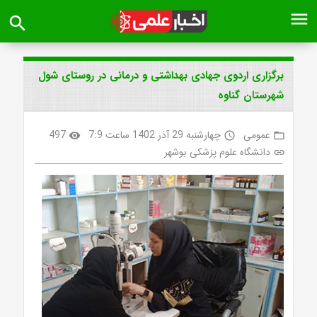
menu
search
برگزاری اردوی جهادی بهداشتی و درمانی در روستای شول
شهرستان گناوه
عمومی
چهارشنبه 29 آذر 1402 ساعت 7:9
497
visibility
access_time
folder_open
دانشگاه علوم پزشکی بوشهر
link