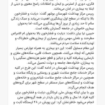
فکری، دوری از استرس و ایمان و اعتقادات راسخ معنوی و دینی از
ابتلا به بیماری در امان می‌مانند.
رییس مرکز بهداشت شهرستان بوشهر گفت: دیابت و فشارخون
بالا با اینکه در سطح اول پیشگیری اهمیت می‌یابد و سبک زندگی
سالم تا حد زیادی از بروز آن‌ها پیشگیری می‌کند؛ اما به‌عنوان
بیماری خاموش در جامعه گسترش یافته است.
حبیبی نیا بیان داشت: دیابت و فشارخون بالا به‌عنوان ام الامراض
مطرحند و عاملی مهمی برای بسیاری از بیماری‌های خطرناک و
تهدیدکننده سلامت مردم می‌باشند.
این مقام مسئول گفت: این دو بیماری به همراه عوارض بسیار
شایعی که ایجاد می‌کنند، همچون حملات قلبی، سکته‌های مغزی و
نارسایی پیشرفته کلیه و دیالیز و قطع عضو هزینه‌های سنگینی را
به بیماران، خانواده‌ها، جامعه و دولت تحمیل می‌کند.
رییس مرکز بهداشت شهرستان در ادامه گفت: این طرح در کلیه
مراکز خدمات جامع سلامت شهری و روستایی و پایگاه سلامت و
همچنین در مراکز خدمات جامع سلامت شبانه‌روزی و خانه‌های
بهداشت و ایستگاه‌های سیار مستقر در سطح شهر برای گروه‌های
هدف انجام می‌گردد.
وی با بیان اینکه پویش ملی غربالگری دیابت و فشارخون برای
کلیه افراد ۱۸ سال و بالاتر و زنان باردار در همه گروه‌های سنی
انجام می‌شود خاطرنشان کرد: این پویش در ۴۸ ایستگاه ثابت و