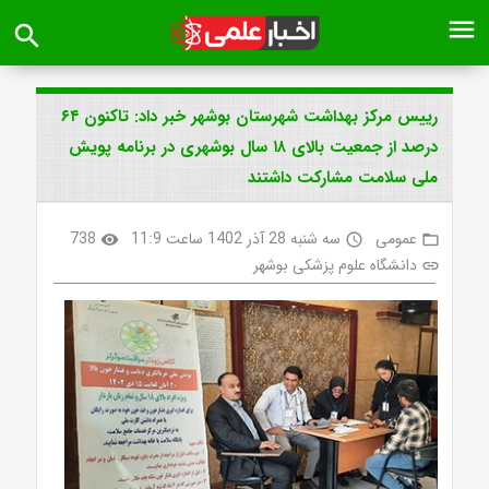
menu
search
رییس مرکز بهداشت شهرستان بوشهر خبر داد: تاکنون ۶۴
درصد از جمعیت بالای ۱۸ سال بوشهری در برنامه پویش
ملی سلامت مشارکت داشتند
عمومی
سه شنبه 28 آذر 1402 ساعت 11:9
738
visibility
access_time
folder_open
دانشگاه علوم پزشکی بوشهر
link