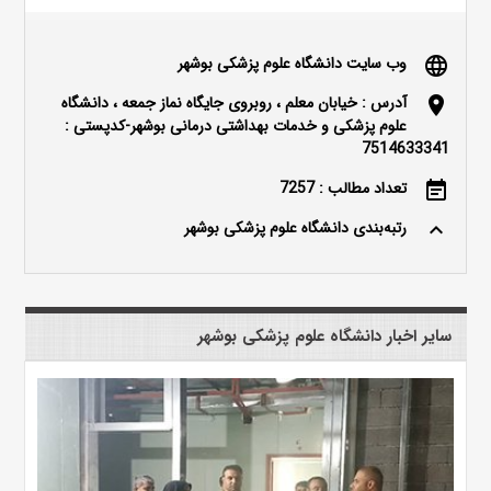
وب سایت دانشگاه علوم پزشکی بوشهر
language
آدرس : خیابان معلم ، روبروی جایگاه نماز جمعه ، دانشگاه
location_on
علوم پزشکی و خدمات بهداشتی درمانی بوشهر-کدپستی :
7514633341
تعداد مطالب : 7257
event_note
رتبه‌بندی دانشگاه علوم پزشکی بوشهر
keyboard_arrow_up
سایر اخبار دانشگاه علوم پزشکی بوشهر