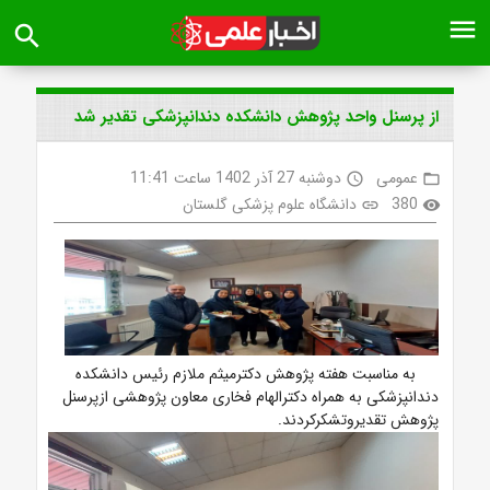
menu
search
از پرسنل واحد پژوهش دانشکده دندانپزشکی تقدیر شد
عمومی
دوشنبه 27 آذر 1402 ساعت 11:41
access_time
folder_open
380
دانشگاه علوم پزشکی گلستان
link
visibility
به مناسبت هفته پژوهش دکترمیثم ملازم رئیس دانشکده
دندانپزشکی به همراه دکترالهام فخاری معاون پژوهشی ازپرسنل
پژوهش تقدیروتشکرکردند.