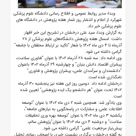
وبدا؛ مدیر روابط عمومی و اطلاع رسانی دانشگاه علوم پزشکی
شهرکرد از اعلام و انتشار
روز شمار هفته پژوهش در دانشگاه‌ های
علوم پزشکی
خبر داد.
به گزارش وبدا، سید علی درخشان در تشریح این خبر اظهار
داشت: امسال هفته پژوهش دانشگاه‌های علوم پزشکی از ۲۸
آذرماه تا ۴ دی ماه ۱۴۰۲ با شعار "تاکید بر ارتباط محققان با جامعه"
گرامی داشته می شود.
وی ادامه داد: سه شنبه ۲۸ آذرماه ۱۴۰۲ با عنوان "فناوری سلامت،
پیشران اقتصاد دانش بنیان" و چهارشنبه ۲۹ آذرماه ۱۴۰۲ باعنوان
"دانشمندان و سرآمدان علمی، پیشران پژوهش و فناوری"
نامگذاری شده است.
درخشان ادامه داد: دومین روز این هفته نیز پنجشنبه ۳۰ آذرماه
۱۴۰۲ تحت عنوان "هر دانشجو یک ایده پژوهشی" تعیین شده
است.
وی یادآور شد: همچنین شنبه ۲ دی ماه ۱۴۰۲ با عنوان "توسعه
اطلاعات علمی و مشارکت در پاسخگویی به نیازهای جامعه"،
یکشنبه ۳ دی ماه ۱۴۰۲ با عنوان "توسعه بهره وری تحقیقات
سلامت" و دوشنبه ۴ دی ماه ۱۴۰۲ با عنوان"پژوهش سالم،
پیش‌نیاز مرجعیت علمی" گرامی داشته می شود.
به گفته درخشان؛ برگزاری نشست خبری با اصحاب رسانه، تجلیل