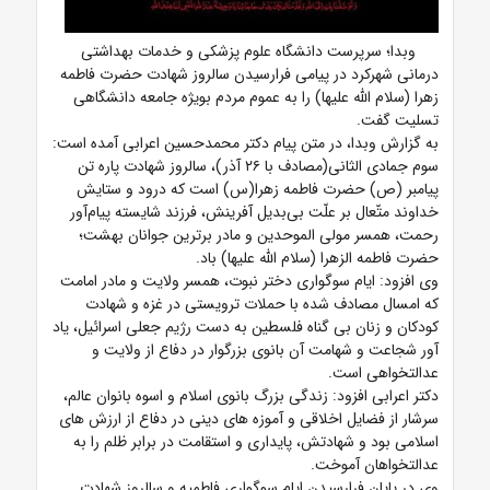
وبدا؛ سرپرست دانشگاه علوم پزشکی و خدمات بهداشتی
درمانی شهرکرد در پیامی فرارسیدن سالروز شهادت حضرت فاطمه
زهرا (سلام الله علیها) را به عموم مردم بویژه جامعه دانشگاهی
تسلیت گفت.
به گزارش وبدا، در متن پیام دکتر محمدحسین اعرابی آمده است:
سوم جمادی الثانی(مصادف با ۲۶ آذر)، سالروز شهادت پاره تن
پیامبر (ص) حضرت فاطمه زهرا(س) است که درود و ستایش
خداوند متّعال بر علّت بی‌بدیل آفرینش، فرزند شایسته پیام‌آور
رحمت، همسر مولی الموحدین و مادر برترین جوانان بهشت؛
حضرت فاطمه الزهرا (سلام الله علیها) باد.
وی افزود: ایام سوگواری دختر نبوت، همسر ولایت و مادر امامت
که امسال مصادف شده با حملات ترویستی در غزه و شهادت
کودکان و زنان بی گناه فلسطین به دست رژیم جعلی اسرائیل، یاد
آور شجاعت و شهامت آن بانوی بزرگوار در دفاع از ولایت و
عدالتخواهی است.
دکتر اعرابی افزود: زندگی بزرگ بانوی اسلام و اسوه بانوان عالم،
سرشار از فضایل اخلاقی و آموزه های دینی در دفاع از ارزش های
اسلامی بود و شهادتش، پایداری و استقامت در برابر ظلم را به
عدالتخواهان آموخت.
وی در پایان فرارسیدن ایام سوگواری فاطمیه و سالروز شهادت