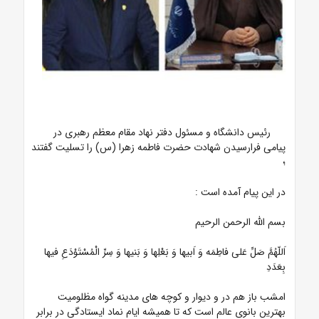
رئیس دانشگاه و مسئول دفتر نهاد مقام معظم رهبری در
پیامی فرارسیدن شهادت حضرت فاطمه زهرا (س) را تسلیت گفتند
؛
در این پیام آمده است :
بسم الله الرحمن الرحیم
اَللّهُمَّ صَلِّ عَلی فاطِمَه وَ اَبیها وَ بَعْلِها وَ بَنیها وَ سِرِّ الْمُسْتَوْدَعِ فیها
بِعَدَدِ
امشب باز هم در و دیوار و کوچه های مدینه گواه مظلومیت
بهترین بانوی عالم است که تا همیشه ایام نماد ایستادگی در برابر