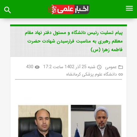
menu
search
پیام تسلیت رئیس دانشگاه و مسئول دفتر نهاد مقام
معظم رهبری به مناسبت فرارسیدن شهادت حضرت
فاطمه زهرا (س)
عمومی
شنبه 25 آذر 1402 ساعت 17:2
430
visibility
access_time
folder_open
دانشگاه علوم پزشکی کرمانشاه
link