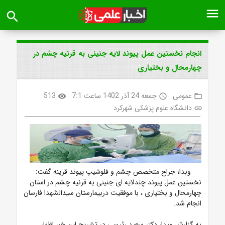
menu
search
انجام نخستین عمل پیوند لایه جنینی به قرنیه چشم در
چهارمحال و بختیاری
عمومی
جمعه 24 آذر 1402 ساعت 7:1
513
visibility
access_time
folder_open
دانشگاه علوم پزشکی شهرکرد
link
وبدا؛ جراح متخصص چشم و فلوشیپ پیوند قرینه گفت:
نخستین عمل پیوند چندلایه ای جنینی به قرنیه چشم در استان
چهارمحال و بختیاری
، با موفقیت دربیمارستان سیدالشهدا فارسان
انجام شد.
به گزارش وبدا، دکتر سعید رئیسی در تشریح این خبر اظهار