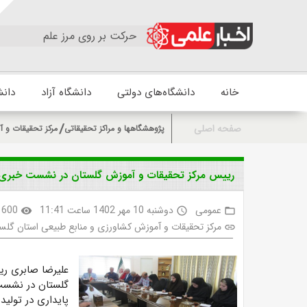
حرکت بر روی مرز علم
خانه
دانشگاه‌های دولتی
دانشگاه آزاد
دانش
صفحه اصلی
پژوهشگاهها و مراکز تحقیقاتی
مرکز تحقیقات و آ
رییس مرکز تحقیقات و آموزش گلستان در نشست خبری با
عمومی
دوشنبه 10 مهر 1402 ساعت 11:41
600
visibility
access_time
folder_open
مرکز تحقیقات و آموزش کشاورزی و منابع طبیعی استان گلس
link
علیرضا صابری ری
گلستان
در نشست
پایداری در تولید