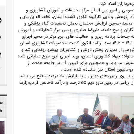
برداران اعلام کرد.
عمومی و امور بین الملل مرکز تحقیقات و آموزش کشاورزی و
د پژوهش و دبیر کارگروه الگوی کشت استان، لطف اله پارسایی
age
محمد حسین ارزانش محققان بخش تحقیقات گیاه پزشکی و
اران پاسخ دادند، علیرضا صابری رییس مرکز تحقیقات و آموزش
ه جلسات برنامه ریزی و فعالیت های این مرکز در مسیر اجرای
n_on
۱۴۰۱
–
۱۴۰۲
سند برنامه الگوی کشت محصولات کشاورزی اسنان
 گروهی از مدیران بخش دولتی و کشاورزان پیشرو رونمایی شد و
ote
نواده جهاد کشاورزی استان، روند اجرای این طرح عملیاتی شده
سترش می‌یابد و همچنین برای تبیین آن در جامعه هدف، از
row_up
روحانیون استان نیز استفاده شده است
.
 بر روی زمین‌های دیمزار و با افزایش
۳۰
درصد سطح می باشد
ل زراعی در زمین‌های دیم
۵۵
درصد و درآمد ناخالص از دیم‌زارها
سا
طب