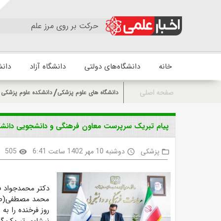
حرکت بر روی مرز علم
خانه
دانشگاه‌های دولتی
دانشگاه آزاد
دانش
صفحه اصلی
دانشگاه های علوم پزشکی
دانشکده علوم پزشکی و
پیام تبریک سرپرست معاون فرهنگی و دانشجویی دانشگ
پزشکی
دوشنبه 10 مهر 1402 ساعت 6:41
505
visibility
access_time
folder_open
دکتر محمدجواد 
محمد مصطفی(ص)،
روز فرخنده را به