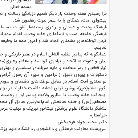
نیشابور تبریک گ
بسمه تعالی
فرا رسیدن هفته وحدت بار دیگر شمیم دل‌انگیز رسالت و نس
پیشوای امت، همگان را به عصر نبوت رهنمون شد.
فرهنگ وحدت و همدلی و برادری، زمینه‌ساز تقویت مسلمانا
فرهنگی جامعه است و نامگذاری هفته وحدت اقدام مدبرانه 
کردن توطئه‌های دشمنان انجام شد و امروز همه ما وظیف
نماییم.
همانگونه که پیامبر عظیم الشان اسلام در عصر تاریکی و ج
بیان و دعوت به اتحاد و برادری کرد، مقام معظم رهبری(مد
نیاز قطعی و رمز سعادت و مایه سربلندی مسلمین و بهترین 
دستورات و پیروی دقیق از فرامین و سیره آن رسول گرامی
توانمندی امت اسلام در مقابل توطئه‌های دشمنان و سودج
اکرم اسلام(ص)، روشن ترین نشانه عظمت خداوند در برابر 
اینجانب هفته وحدت با سالروز ولادت پیامبر نور و رحم
مصطفی(ص) و خلف صالحش امام‌العارفین صادق آل محمد (ع
تلاشگر دانشگاه علوم پزشکی نیشابور تبریک و تهنیت عرض
خواستارم.
دکتر محمد جواد فرحبخش
سرپرست معاونت فرهنگی و دانشجویی دانشگاه علوم پزشک