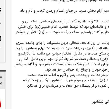
فت. به گزارش وب دا در متن پیام آمده است:
age
یم آرام‌‌ بخش عترت در جهان اسلام وزیدن گرفت و نام و یاد
ن و اعتلا و سربلندی آنان در عرصه‌های سیاسی، اجتماعی و
n_on
و عالمانه‌ای بود که توسط حضرت امام خمینی(ره) برای خنثی
ه داریم که در راستای هدف بزرگ حضرت امام (ره) تلاش و کوشش
ote
هالت آن روز جامعه، متعالی ترین دستورات را برای جامعه بشری
row_up
ظله العالی) نیز در بیانات خود مساله وحدت برای مسلمین را یک
سلاح ملت‌ها در مقابل استکبار جهانی می دانند؛ لذا بکارگیری
 (ص) و حفظ وحدت در شرایط کنونی مهم ترین عامل اقتدار و
ویان است. بدون شک میلاد باسعادت مبشر خرد و آگاهی، پیامبر
حق جویان و چراغ راه جهانیان خواهد بود.
ت، مبشر عدالت و وحدت، رسول اکرم و اعظم حضرت محمد
سا
) را به تمامی مردم شریف نیشابور بزرگ بویژه خانواده
نی
 نموده و از پیشگاه حق سعادت و سربلندی برای همگان
ی نیشابور