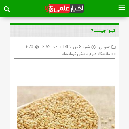
menu
search
کینوا چیست?
عمومی
شنبه 8 مهر 1402 ساعت 8:52
670
visibility
access_time
folder_open
دانشگاه علوم پزشکی کرمانشاه
link