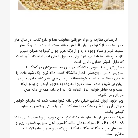
کارشناس نظارت بر مواد خوراکی معاونت غذا و دارو گفت: در سال های
اخیر استفاده از کینوا در ایران افزایش یافته است ،این دانه در رنگ های
سفید، قرمز و سیاه وجود دارد و از برگ های جوان کینوا به عنوان سبزی
تازه یا پخته استفاده می شود ولی محصول اصلی این گیاه، دانه آن است
که دارای ارزش غذایی بالایی است.
به گزارش روابط عمومی دانشگاه مهندس صبا حضرتیان در گفتگو با
سرویس علمی ، پژوهشی اخبار دانشگاه گفت: دانه کینوا یک شبه غلات با
قدمتی ۵۰۰۰ ساله است. خوشبختانه در سال های اخیر کشت این بذر در
ایران نیز شروع شده است ، کینوا معروف به خاویار گیاهی و برنج اینکا
است و به خاطر خواص فوق العاده اش به آن مادر همه ی دانه های
خوراکی می گویند.
وی افزود: ارزش غذایی خیلی بالای دانه کینوا باعث شده که سازمان خواربار
جهانی آن را با شیر خشک مقایسه کند و آن را مولتی ویتامین یا خاویار
گیاهی بنامد.
مهندص حضرتیان با اشاره به اینکه کینوا منبع خوبی از ویتامین هایی مانند
B۱ ، B۲ ، B۶ ، B۹ ، مواد معدنی مانند کلسیم، آهن،منیزیم، فسفر ، روی و
اسیدهای چرب امگا ۳، امگا۶ ، امگا ۹ ، پروتئین و فیبر و سایر ترکیبات
مغذی است.