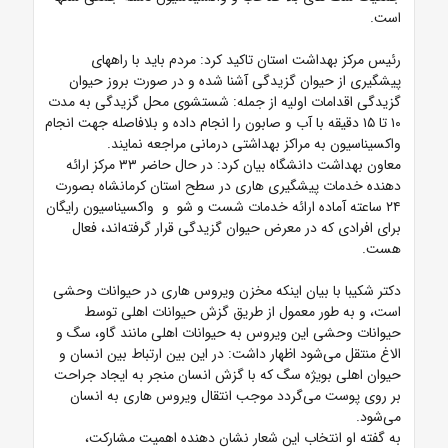
است.
رئیس مرکز بهداشت استان تاکید کرد: مردم باید با راههای
پیشگیری از حیوان گزیدگی آشنا شده و در صورت بروز حیوان
گزیدگی اقدامات اولیه از جمله: شستشوی محل گزیدگی به مدت
۱۰ تا ۱۵ دقیقه با آب و صابون را انجام داده و بلافاصله جهت انجام
واکسیناسیون به مراکز بهداشتی درمانی مراجعه نمایند.
معاون بهداشت دانشگاه بیان کرد: در حال حاضر ۳۳ مرکز ارائه
دهنده خدمات پیشگیری هاری در سطح استان کرمانشاه بصورت
۲۴ ساعته آماده ارائه خدمات شست و شو و واکسیناسیون رایگان
برای افرادی که در معرض حیوان گزیدگی قرار گرفته‌اند، فعال
هست.
دکتر شکیبا با بیان اینکه مخزن ویروس هاری در حیوانات وحشی
است، و به طور معمول از طریق گزش حیوانات اهلی توسط
حیوانات وحشی این ویروس به حیوانات اهلی مانند گاو، سگ و
الاغ منتقل می‌شود اظهار داشت: در این بین ارتباط بین انسان و
حیوان اهلی بویژه سگ که با گزش انسان منجر به ایجاد جراحت
بر روی پوست می‌گردد موجب انتقال ویروس هاری به انسان
می‌شود.
به گفته او انتخاب این شعار نشان دهنده اهمیت مشارکت،