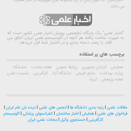
"اخبارعلمی" به عنوان یکی از زیر مجموعه های سیویلیکا در حال فعالیت
می باشد.
"اخبار علمی"
یک پایگاه تخصصی پویش اخبار علمی کشور است که
به صورت ساخت یافته هر آنچه در اکوسیستم علمی ایران اتفاق می
افتد را رصد، دسته بندی و در اختیار شما قرار می‌دهد
برچسب های پر استفاده
همایش
گزارش تصویری
روابط عمومی
هفته سلامت
نمایشگاه
وزارت بهداشت
منابع طبیعی
دانشگاه آزاد
کارآفرینی
نشست علمی
هفته پژوهش
کرونا
مقالات علمی
|
رتبه بندی دانشگاه ها
|
انجمن های علمی
|
دیده بان علم ایران
|
فراخوان های علمی
|
همایش
|
اخبار ساختمان
|
کنفرانسهای پزشکی
|
اکوسیستم
کارآفرینی
|
جستجوی وکیل
|
مجلات علمی ایران