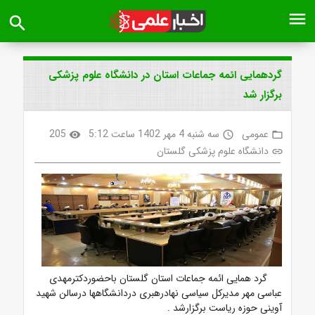
menu
search
گردهمایی ائمه جماعات استان در دانشگاه علوم پزشکی
برگزار شد
عمومی
سه شنبه 4 مهر 1402 ساعت 5:12
205
visibility
access_time
folder_open
دانشگاه علوم پزشکی گلستان
link
گرد همایی ائمه جماعات استان گلستان باحضوردکترمهدی
عباسی مهر مدیرکل سیاسی نهادرهبری دردانشگاهها درسالن شهید
آوینی حوزه ریاست برگزارشد .