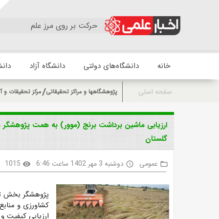
حرکت بر روی مرز علم
خانه
دانشگاه‌های دولتی
دانشگاه آزاد
دانش
صفحه اصلی
پژوهشگاهها و مراکز تحقیقاتی
مرکز تحقیقات و آ
ارزیابی ماشین برداشت برنج (موور) به همت پژوهشگر
گلستان
عمومی
دوشنبه 3 مهر 1402 ساعت 6:46
1015
visibility
access_time
folder_open
پژوهشگر بخش تح
کشاورزی و مناب
ارزیابی کیفیت و 