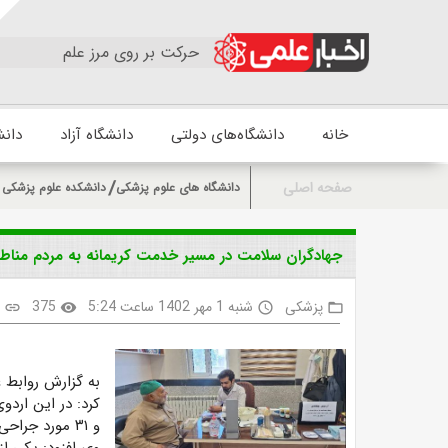
حرکت بر روی مرز علم
خانه
دانشگاه‌های دولتی
دانشگاه آزاد
دانش
صفحه اصلی
دانشگاه های علوم پزشکی
دانشکده علوم پزشکی و
جهادگران سلامت در مسیر خدمت کریمانه به مردم مناطق
پزشکی
شنبه 1 مهر 1402 ساعت 5:24
375
د
link
visibility
access_time
folder_open
به گزارش روابط ع
و ۳۱ مورد جراحی رایگان محدود برای مردم این روستا انجام شد.