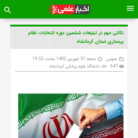
menu
search
نکاتی مهم در تبلیغات ششمین دوره انتخابات نظام
پرستاری استان کرمانشاه
عمومی
جمعه 31 شهریور 1402 ساعت 19:52
access_time
folder_open
647
دانشگاه علوم پزشکی کرمانشاه
link
visibility