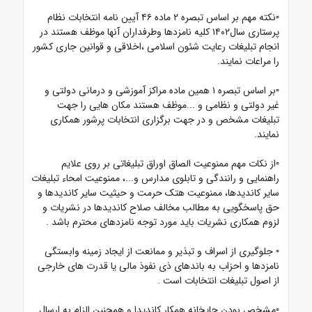
▫️نکته مهم بر اساس تبصره ۲ ماده ۴۶ آیین نامه انتخابات نظام
پرستاری سال۱۴۰۲ کلیه نامزدها وطرفداران آنها موظف هستند در
انجام تبلیغات رعایت شئون اسلامی ،اخلاقی و قوانین جاری کشور
را مراعات نمایند.
▫️بر اساس تبصره ۱ همین ماده مراکز آموزشی و درمانی دولتی و
غیر دولتی و نظامی و ...موظف هستند مکان هایی را جهت
تبلیغات مشخص و در جهت برگزاری انتخابات پرشور همکاری
نمایند.
▫️از نکات مهم ممنوعیت الصاق اوراق تبلیغاتی بر روی علایم
راهنمایی و رانندگی و تابلوی مدارس و...، ممنوعیت امحاء تبلیغات
سایر کاندیدها، ممنوعیت هتک حرمت و حیثیت سایر کاندیدها و
حق پاسخگویی به مطالب مخالف صلاح کاندیدها در نشریات و
لزوم همکاری نشریات باید مورد توجه نامزدهای محترم باشد .
▫️ جلوگیری از اسراف و تبذیر و ممانعت از ایجاد زمینه وابستگی
نامزدها و احزاب به باندهای ذی نفوذ مالی یا قدرت های خارجی
از اصول تبلیغات انتخابات است .
▫️مشخص بودن چاپخانه همکار کاندیدا و همچنین الزام به ارسال