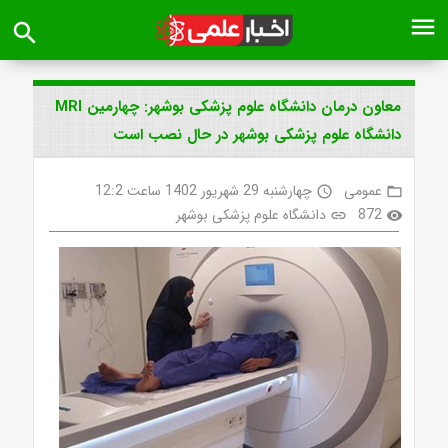
menu
search
معاون درمان دانشگاه علوم پزشکی بوشهر: چهارمین MRI
دانشگاه علوم پزشکی بوشهر در حال نصب است
عمومی
چهارشنبه 29 شهریور 1402 ساعت 12:2
access_time
folder_open
872
دانشگاه علوم پزشکی بوشهر
link
visibility