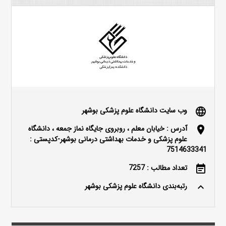
وب سایت دانشگاه علوم پزشکی بوشهر
language
آدرس : خیابان معلم ، روبروی جایگاه نماز جمعه ، دانشگاه
location_on
علوم پزشکی و خدمات بهداشتی درمانی بوشهر-کدپستی :
7514633341
تعداد مطالب : 7257
event_note
رتبه‌بندی دانشگاه علوم پزشکی بوشهر
keyboard_arrow_up