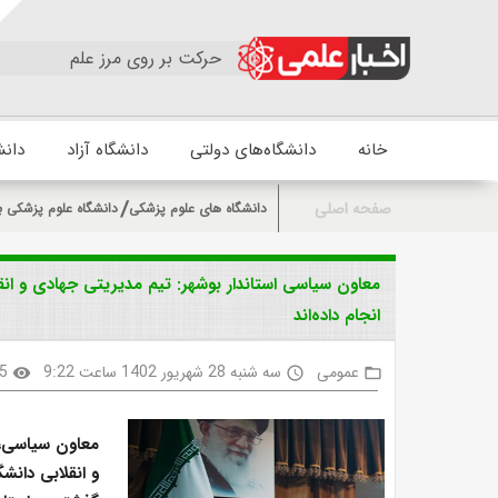
حرکت بر روی مرز علم
خانه
دانشگاه‌های دولتی
دانشگاه آزاد
دانش
صفحه اصلی
دانشگاه های علوم پزشکی
دانشگاه علوم پزشکی ب
معاون سیاسی استاندار بوشهر: تیم مدیریتی جهادی و انق
انجام داده‌اند
عمومی
سه شنبه 28 شهریور 1402 ساعت 9:22
5
visibility
access_time
folder_open
معاون سیاسی، 
و انقلابی دانش