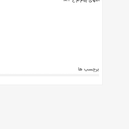
انتهای پیام/م.غ ۱۰۲۳
برچسب ها