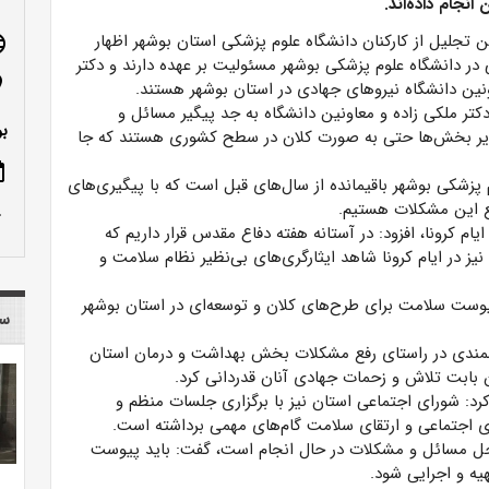
انجام داده‌اند.
ین تجلیل از کارکنان دانشگاه علوم پزشکی استان بوشهر اظهار
age
در دانشگاه علوم پزشکی بوشهر مسئولیت بر عهده دارند و دکتر
n_on
ونین دانشگاه نیروهای جهادی در استان بوشهر هستند.
تر ملکی زاده و معاونین دانشگاه به جد پیگیر مسائل و
بو
ایر بخش‌ها حتی به صورت کلان در سطح کشوری هستند که جا
ote
پزشکی بوشهر باقیمانده از سال‌های قبل است که با پیگیری‌های
فع این مشکلات هستیم.
row_up
م کرونا، افزود: در آستانه هفته دفاع مقدس قرار داریم که
یز در ایام کرونا شاهد ایثارگری‌های بی‌نظیر نظام سلامت و
پیوست سلامت برای طرح‌های کلان و توسعه‌ای در استان بوشهر
سا
زشمندی در راستای رفع مشکلات بخش بهداشت و درمان استان
ن بابت تلاش و زحمات جهادی آنان قدردانی کرد.
رد: شورای اجتماعی استان نیز با برگزاری جلسات منظم و
 اجتماعی و ارتقای سلامت گام‌های مهمی برداشته است.
ی حل مسائل و مشکلات در حال انجام است، گفت: باید پیوست
یه و اجرایی شود.