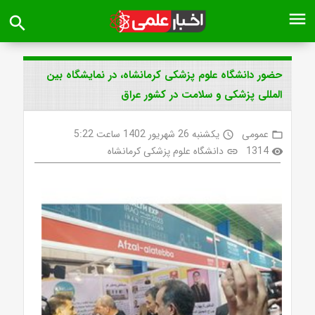
menu
search
حضور دانشگاه علوم پزشکی کرمانشاه، در نمایشگاه بین
المللی پزشکی و سلامت در کشور عراق
عمومی
یکشنبه 26 شهریور 1402 ساعت 5:22
access_time
folder_open
1314
دانشگاه علوم پزشکی کرمانشاه
link
visibility