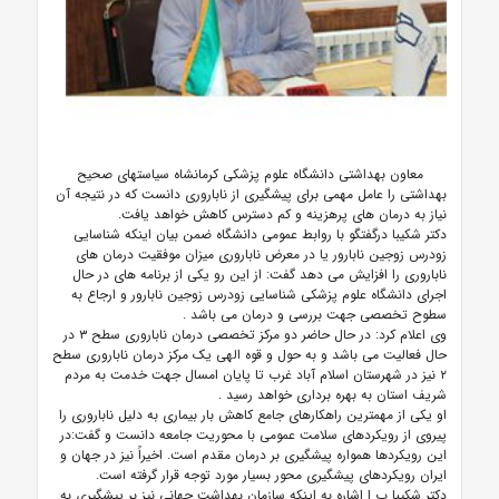
معاون بهداشتی دانشگاه علوم پزشکی کرمانشاه
سیاستهای صحیح
بهداشتی را عامل مهمی برای پیشگیری از ناباروری دانست که در نتیجه آن
نیاز به درمان های پرهزینه و کم دسترس کاهش خواهد یافت.
دکتر شکیبا درگفتگو با روابط عمومی دانشگاه ضمن بیان اینکه شناسایی
زودرس زوجین نابارور یا در معرض ناباروری میزان موفقیت درمان های
ناباروری را افزایش می دهد گفت: از این رو یکی از برنامه های در حال
اجرای دانشگاه علوم پزشکی شناسایی زودرس زوجین نابارور و ارجاع به
سطوح تخصصی جهت بررسی و درمان می باشد .
وی اعلام کرد: در حال حاضر دو مرکز تخصصی درمان ناباروری سطح ۳ در
حال فعالیت می باشد و به حول و قوه الهی یک مرکز درمان ناباروری سطح
۲ نیز در شهرستان اسلام آباد غرب تا پایان امسال جهت خدمت به مردم
شریف استان به بهره برداری خواهد رسید .
او یکی از مهمترین راهکارهای جامع کاهش بار بیماری به دلیل ناباروری را
پیروی از رویکردهای سلامت عمومی با محوریت جامعه دانست و گفت:در
این رویکردها همواره پیشگیری بر درمان مقدم است. اخیراً نیز در جهان و
ایران رویکردهای پیشگیری محور بسیار مورد توجه قرار گرفته است.
دکتر شکیبا
ب
ا اشاره به اینکه سازمان بهداشت جهانی نیز بر پیشگیری به