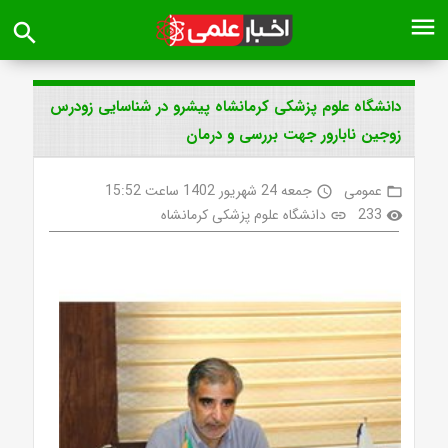
menu
search
دانشگاه علوم پزشکی کرمانشاه پیشرو در شناسایی زودرس
زوجین نابارور جهت بررسی و درمان
عمومی
جمعه 24 شهریور 1402 ساعت 15:52
access_time
folder_open
233
دانشگاه علوم پزشکی کرمانشاه
link
visibility