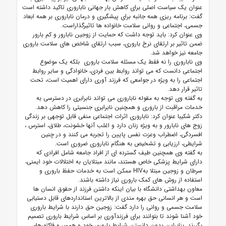
عنوان یک سیاست اصلی برای کاهش بار جهانی ناباروری تاکید داشته است
گفت:
برنامه ریزی همه جانبه برای پیشگیری و درمان ناباروری بر همه ابعاد
جسمی، اجتماعی و روانی سلامت خانواده ها تاثیرگذاراست.
وی عنوان کرد: باید توجه داشت که حمایت از زوجین نابارور و کم بارور
ضمن تاثیر بر ارتقای نرخ باروری، سبب ارتقای شاخص های سلامت باروری
جامعه نیز خواهد شد.
وی ناباروری را نه فقط یک مسئله سلامت باروری بلکه یک موضوع
اجتماعی دانست که می تواند روابط بین فردی، خانوادگی و سایر روابط
اجتماعی را به ویژه در جوامعی که فرزند آوری دارای اهمیت است، تحت
تاثیر قرار دهد.
به گفته وی توجه به مقوله ناباروری می تواند نابرابری در دسترسی به
خدمات مراقبت از باروری و همچنین نابرابری جنسیتی را کاهش دهد.
دکتر شکیبا عنوان کرد: ناباروری اثرات اجتماعی منفی قابل توجهی بر زندگی
زوج های نابارور و به ویژه زنان دارد و اغلب آنها خشونت، طلاق، استرس ،
افسردگی، اضطراب وعزت نفس پایین را تجربه می کنند و
در چنین
شرایطی، ارزیابی و تشخیص به هنگام ناباروری ضروری است.
به گفته وی همچنین طیف گسترده ای از افراد جامعه شامل افرادی که
دارای شرایط پزشکی خاص هستند، مانند مبتلایان به اختلالات خود ایمنی،
سرطان و زوجین مبتلا بهHIV ممکن است به خدمات حفظ باروری و
استفاده از روش های کمک باروری نیاز داشته باشند.
معاون بهداشتی دانشگاه با بیان اینکه داشتن فرزند از حقوق انسان ها
است و هر انسانی حق بهره مندی از بالاترین استانداردهای قابل دستیابی
سلامت جسمی و روانی را دارد گفت:
زوجین حق دارند با شرایط باروری
خود آشنا شوند تا بتوانند برای فرزندآوری بر اساس شرایط باروری تصمیم
بگیرند. بنابراین بدون دانستن شرایط باروری خود و همسر و فاکتورهای