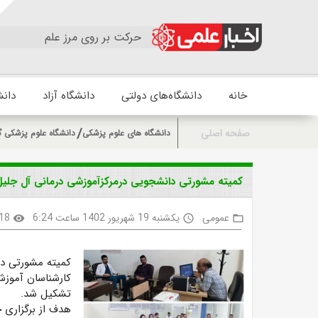
حرکت بر روی مرز علم
خانه
دانشگاه‌های دولتی
دانشگاه آزاد
دانش
صفحه اصلی
دانشگاه های علوم پزشکی
دانشگاه علوم پزشکی گ
کمیته مشورتی دانشجویی درمرکزآموزشی درمانی آل جلیل آ
عمومی
یکشنبه 19 شهریور 1402 ساعت 6:24
18
visibility
access_time
folder_open
کمیته مشورتی د
کارشناسان آموزش 
تشکیل شد.
هدف از برگزاری ج