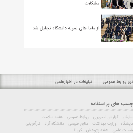
مشکلات
از ماما های نمونه دانشگاه تجلیل شد
ندی روابط عمومی
تبلیغات در اخبارعلمی
چسب های پر استفاده
مایش
گزارش تصویری
روابط عمومی
هفته سلامت
ایشگاه
وزارت بهداشت
منابع طبیعی
دانشگاه آزاد
کارآفرینی
شست علمی
هفته پژوهش
کرونا