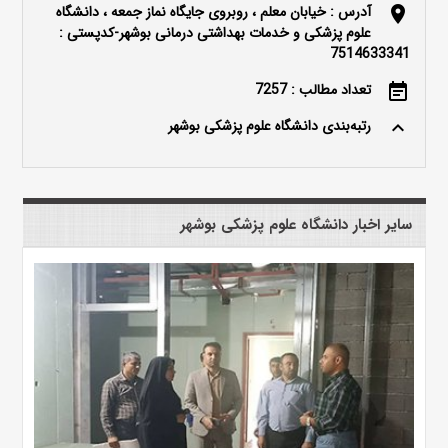
آدرس : خیابان معلم ، روبروی جایگاه نماز جمعه ، دانشگاه
location_on
علوم پزشکی و خدمات بهداشتی درمانی بوشهر-کدپستی :
7514633341
تعداد مطالب : 7257
event_note
رتبه‌بندی دانشگاه علوم پزشکی بوشهر
keyboard_arrow_up
سایر اخبار دانشگاه علوم پزشکی بوشهر