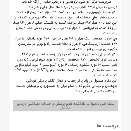
سرپرست مرکز آموزشی، پژوهشی و درمانی حکیم از ارائه خدمات
درمانی به بیش از ۳۳ هزار بیمار در مرداد ماه سال جاری خبر داد.
دکتر محمد شورورزی با اعلام این خبر گفت: ۳۳ هزار ۴۷۴ بیمار از خدمات
درمانی بخش های مختلف این مرکز در مرداد ماه ۱۴۰۲ بهره برده اند؛ که از
این تعداد ۲۰ هزار ۳۹۳ بیمار مراجعه کننده به کلینیک خیام، ۶ هزار ۹۹۱ بیمار
مراجعه کننده به اورژانس، ۶ هزار و ۹۰ بیمار بستری در بخش های درمانی
بوده است.
وی افزود: همچنین یک هزار و ۱۰۸ عمل جراحی، ۴۷۶ مورد زایمان، ۵ هزار
۲۳۲ خدمت آزمایشگاهی، ۶ هزار و ۹۵۸ خدمت رادیولوژی در بیمارستان
حکیم برای بیماران انجام شده است.
دکتر شورورزی همچنین بیان کرد که در مرکز پزشکی شمس شرق ۴۶۳
ویزیت فوق تخصص، ۸۳۰ متخصص زنان، ۷۳ مورد سونوگرافی، ۵۵ مورد
پاپ اسمیر، ۱۲ مورد مشاوره ژنتیک ، ۴ مورد آمینوسنتز، ۴ مورد کولپوسکوپی،
۱۵۰ مورد ماموگرافی ، ۴۸ مورد تست سلامت جنین(NST) و ۱۷ مورد HPV
انجام شده است.
این مقام مسئول در پایان از زحمات و تلاش کارکنان مرکز آموزشی،
پژوهشی و درمانی حکیم که با تمام توان به همشهریان و بیماران خدمت
می کنند، تشکر و قدردانی کرد.
لینک اصل محتوا در دانشکده علوم پزشکی و خدمات بهداشتی درمانی
نیشابور
برچسب ها