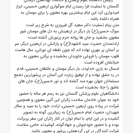
رئیس دانشگاه علوم پزشکی و خدمات بهداشتی درمانی
گلستان با تسلیت فرا رسیدن ایام سوگواری اربعین حسینی، ابراز
امیدواری کرد این ایام بیشترین بهره معنوی را برای مومنان به
همراه داشته باشد.
متن پیام تسلیت دکتر سعید گل فیروزی به شرح زیر است:
سوگ حسین(ع) بار دیگر در اربعینش به دل های مومنان شور
معنوی بخشید و جان ها روانه حرم پرنورش گشته است؛
ارادتمندان حضرت سید الشهدا(ع) و یارانش در اربعینی دیگر، سر
بر آستان پر مهری نهاده اند که چون نقطه ای نورانی، سال هاست
قلوب مومنان را فروغی جاویدان بخشیده و برکتی معنوی به
حیاتشان افزوده است.
امسال به یاری خداوند، بار دیگر مومنان و عاشقان حسینی، قدم
در ره عشق نهاده و از توفیق زیارت این آستان در پرشورترین تجمع
مسلمانان جهان بهره مند گشته اند و نور حسین(ع)، جان های
عاشق را جلا بخشیده است.
دانشگاهیان علوم پزشکی گلستان نیز به رسم هر ساله با حضور
خود به عنوان خادمان سلامت زائران این آئین معنوی و همچنین
شرکت در پیاده روی اربعین حسینی، ارادت خود را به سید و سالار
شهیدان، حضرت امام حسین(ع) به زیباترین گونه به تصویر
کشیده و در این ایام، با تمام توان در کنار زائران این سفر پربرکت
بوده و با حضور خودجوش و جهادگونه، کوشیدند حامی سلامت
شرکت کنندگان در این گردهمایی پرشور و معنوی باشند.