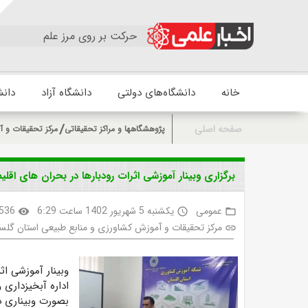
حرکت بر روی مرز علم
خانه
دانشگاه‌های دولتی
دانشگاه آزاد
دانش
صفحه اصلی
پژوهشگاهها و مراکز تحقیقاتی
مرکز تحقیقات و آ
برگزاری وبینار آموزشی اثرات رودبارها در بحران های اقلی
عمومی
یکشنبه 5 شهریور 1402 ساعت 6:29
536
visibility
access_time
folder_open
مرکز تحقیقات و آموزش کشاورزی و منابع طبیعی استان گلس
link
وبینار آموزشی اث
اداره آبخیزداری