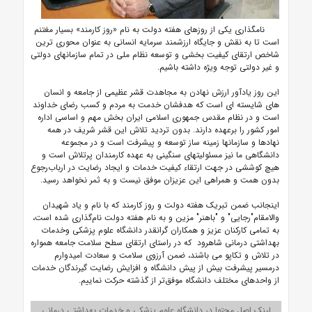
نامگذاری یکی از روزهای هفته دولت به نام «روز کارمند» بسیار مغتنم
است تا به نقش و جایگاه ارزشمند سرمایه انسانی به عنوان محوری ترین
شاخص ارتقای کیفیت بخشی و توسعه نظام ملی در تمام سازمانهای دولتی
و غیر دولتی توجه ویژه داشته باشیم.
این روز یادآور ارزش نهادن به مجاهدت قشر عظیمی از جامعه و انسان
های شایسته ای است که هدفشان خدمت به مردم و کسب رضای خداوند
است و در نظام مقدس جمهوری اسلامی ایران بخش مهم و اساسی اداره
امور کشور را برعهده دارند. بدون تردید تلاش این قشر شریف در همه
نهادها و سازمان­ها زمینه‌ ساز توسعه و پیشرفت است و در مجموعه
دانشگاهی ما نیز مسئولیت­های سنگینی به عهده کارمندان پرتلاش است و
هیچ کوششی در جهت ارتقاء کیفیت خدمات و ایجاد رضایت در ارباب‌رجوع
بدون همت و همراهی این عزیزان موفق نیست و به ثمر نخواهد رسید.
اینجانب ضمن تبریک هفته دولت و روز کارمند که با نام و یاد شهیدان
والامقام"رجایی" و "باهنر" مزین و به نام هفته دولت نام‌گذاری شده است،
به تمامی کارکنان عزیز و همکاران گرانقدر دانشگاه علوم پزشکی وخدمات
بهداشتی درمانی شاهرود که در راستای ارتقای سطح سلامت جامعه همواره
در تلاش و تکاپو می باشند، ضمن آرزوی سلامت و سعادت امیدوارم
درمسیر پیشرفت بیش از پیش دانشگاه و افزایش رضایت گیرندگان خدمات
از واحدهای مختلف دانشگاه موفق‌تر از گذشته حرکت نماییم.
لینک اصل محتوا در دانشگاه علوم پزشکی و خدمات بهداشتی درمانی