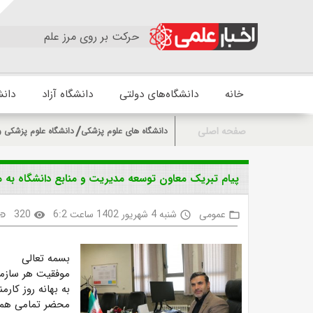
حرکت بر روی مرز علم
خانه
دانشگاه‌های دولتی
دانشگاه آزاد
دانش
صفحه اصلی
دانشگاه های علوم پزشکی
دانشگاه علوم پزشکی 
پیام تبریک معاون توسعه مدیریت و منابع دانشگاه به م
عمومی
شنبه 4 شهریور 1402 ساعت 6:2
320
ink
visibility
access_time
folder_open
بسمه تعالی
موفقیت هر سازما
به بهانه روز کار
محضر تمامی همکا