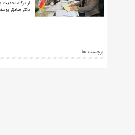
از درگاه احدیت 
دکتر صادق یوسفی
برچسب ها