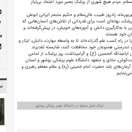
سلام: مردم هیچ شهری از پزشکِ بصیرِ مورد اعتماد بی‌نیاز
age
ریورماه، زادروز طبیب عالی‌مقام و حکیم متبحر ایرانی ابوعلی
 پزشک، بهانه‌ای است برای قدردانی از تلاش‌های انسان‌هایی که
n_on
با به‌کارگیری دانش و آموزه‌های خویش، در پیش‌گرفته‌اند و
ان خود هستند.
بو
ر راه کسب علم گذرانده‌اند تا به واسطه مهارت، دانش، ایثار و
ote
ندرستیِ همنوعان خود محافظت کنند، شایسته تقدیرند.
باعبدالله الحسین (ع) و گرامیداشت روز پزشک، از تمامی
row_up
ت‌کوش، حاذق و متعهد دانشگاه علوم پزشکی بوشهر و استان
آرمان‌های بلند حضرت امام خمینی (ره) و مقام معظم رهبری و
ی‌نمایم.
سا
لینک اصل محتوا در دانشگاه علوم پزشکی بوشهر