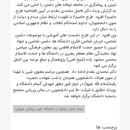
تبیین و روشنگری در جامعه توطئه های دشمن را خنثی می کنند.
به گزارش وبدا، دکتر فاضل محمدی مقدم در آیین افتتاحیه طرح
حامیم۲ افزود: طرح حامیم۲ با تقویت ارتباط میان مردم و دولت از
سوی دانشجویان، تداوم استحکام انقلاب و نظام جمهوری اسلامی
را به دنبال دارد.
وی افزود: در این طرح نشست های آموزشی با موضوعات دشمن
شناسی، جریان شناسی فکری دانشگاه ها، دشمن شناسی و جهاد
تبیین با حضور حجت الاسلام فاطمی پور معاون فرهنگی سیاسی
نهاد نمایندگی مقام معظم رهبری در دانشگاه ها و حجت الاسلام
محسن مجتهد زاده (شیخ قمی) پژوهشگر و مبلغ عرصه بین الملل
برگزار می شود.
دکتر محمدی مقدم ادامه داد: همچنین مراسم معنوی شبی با شهدا
از سوی هیئات دانشجویی همزمان با شب شهادت حضرت
رقیه(سلام الله علیها) در جوار قبور مطهر شهدای گمنام دانشگاه و
رویداد حقایق با شرکت ۵۰ تیم دانشجویی در سالن ورزشی مجتمع
رحمتیه دانشگاه برگزار خواهد شد.
لینک اصل محتوا در دانشگاه علوم پزشکی شهرکرد
برچسب ها