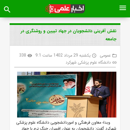
menu
search
نقش آفرینی دانشجویان در جهاد تبیین و روشنگری در
جامعه
عمومی
یکشنبه 29 مرداد 1402 ساعت 9:1
338
visibility
access_time
folder_open
دانشگاه علوم پزشکی شهرکرد
link
وبدا؛ معاون فرهنگی و اموردانشجویی دانشگاه علوم پزشکی
شهرکرد گفت: دانشجویان به عنوان افسران جنگ نرم با جهاد