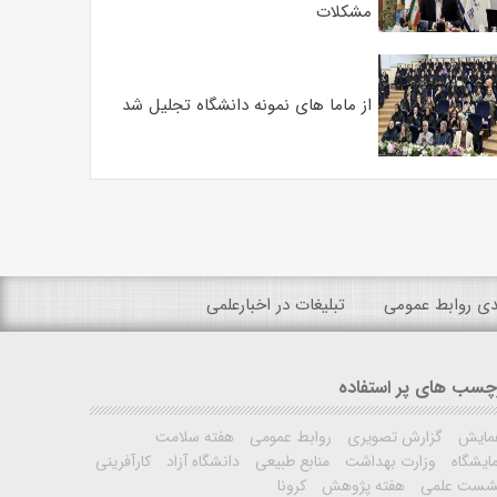
مشکلات
از ماما های نمونه دانشگاه تجلیل شد
ندی روابط عمومی
تبلیغات در اخبارعلمی
چسب های پر استفاده
مایش
گزارش تصویری
روابط عمومی
هفته سلامت
ایشگاه
وزارت بهداشت
منابع طبیعی
دانشگاه آزاد
کارآفرینی
شست علمی
هفته پژوهش
کرونا