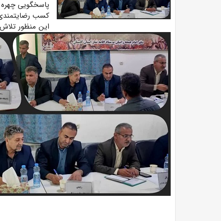
پاسخگویی چهره ب
کسب رضایتمندی م
این منظور تلاش 