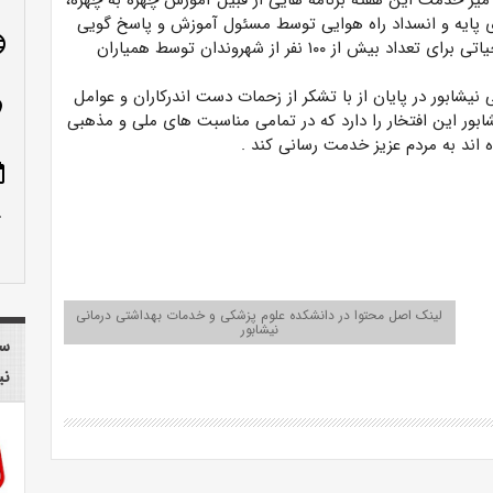
 میز خدمت این هفته برنامه هایی از قبیل آموزش چهره به چهره،
 پایه و انسداد راه هوایی توسط مسئول آموزش و پاسخ گویی
age
به سوالات نمازگزارن توسط ناظران مناطق و کنترل علائم حیاتی برای تعداد بیش از ۱۰۰ نفر از شهروندان توسط همیاران
یشابور در پایان از با تشکر از زحمات دست اندرکاران و عوامل
n_on
 بویژه همیاران اورژانس عنوان کرد: اورژانس ۱۱۵ نیشابور این افتخار را دارد که در تمامی مناسبت های ملی و مذهبی
 اند به مردم عزیز خدمت رسانی کند
.
ote
row_up
لینک اصل محتوا در دانشکده علوم پزشکی و خدمات بهداشتی درمانی
نیشابور
سا
نی