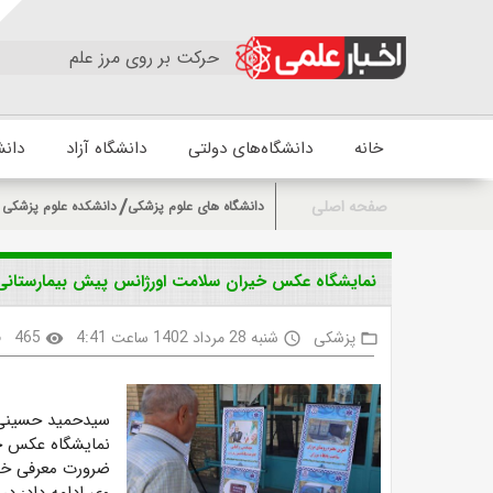
حرکت بر روی مرز علم
خانه
دانشگاه‌های دولتی
دانشگاه آزاد
دانش
صفحه اصلی
دانشگاه های علوم پزشکی
دانشکده علوم پزشکی و
نمایشگاه عکس خیران سلامت اورژانس پیش بیمارستانی بر
پزشکی
شنبه 28 مرداد 1402 ساعت 4:41
465
k
visibility
access_time
folder_open
سیدحمید حسینی گف
نمایشگاه عکس خیّ
ضرورت معرفی خیّر