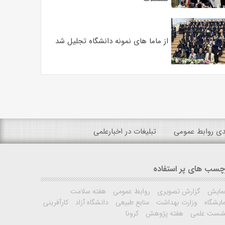
از ماما های نمونه دانشگاه تجلیل شد
ندی روابط عمومی
تبلیغات در اخبارعلمی
چسب های پر استفاده
مایش
گزارش تصویری
روابط عمومی
هفته سلامت
ایشگاه
وزارت بهداشت
منابع طبیعی
دانشگاه آزاد
کارآفرینی
شست علمی
هفته پژوهش
کرونا