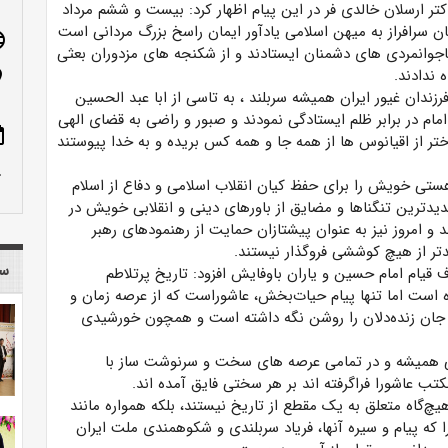
کتر ارسلان خالدی فر در این پیام اظهار کرد: بیست و ششم مرداد
گان سرافراز به میهن اسلامی یادآور ایمان راسخ بزرگ مردانی است
age
ناجوانمردی های دشمنان ایستادند و از شکنجه های مزدوران بعثی
 ندادند.
n_on
زندان غیور ایران همیشه سربلند ، به تاسی از ابا عبد الحسین
امام در برابر ظلم ایستادگی نمودند و صبور و راضی به قضای الهی
ote
خ‏تر از اقیانوس ها از همه‏ جا و همه ‏کس بریده و به خدا پیوستند
row_up
هستی خویش را برای حفظ کیان انقلاب اسلامی و دفاع از اسلام
ترین تنگناها و مضایق از باورهای دینی و انقلابی خویش در
 و امروز نیز به عنوان پیشتازان حمایت از رهنمودهای رهبر
دتر از هیچ کوششی فروگذار نیستند.
سا
یام امام حسین و یاران باوفایش افزود: تاریخ پرتلاطم
 است اما تنها پیام حیات‌بخش، عاشوراست که از عرصه زمان و
 جان زنده‌دلان را روشن نگه داشته است و همچون خورشیدی
امی همیشه و در تمامی عرصه های سخت و سرنوشت ساز با
ب عاشورا فراگرفته اند بر هر سختی فایق آمده اند.
چ‌گاه متعلق به یک مقطع از تاریخ نیستند، بلکه همواره مانند
که پیام و سیره آنها، فریاد سربلندی و شکوهمندی ملت ایران