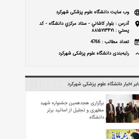
وب سایت دانشگاه علوم پزشکی شهرکرد
langu
آدرس : بلوار كاشاني - ستاد مركزي دانشگاه - كد
locatio
پستي : ۸۸۱۵۷۱۳۴۷۱
تعداد مطالب : 4766
event_n
رتبه‌بندی دانشگاه علوم پزشکی شهرکرد
keyboard_ar
یر اخبار دانشگاه علوم پزشکی شهرکرد
برگزاری هجدهمین جشنواره شهید
مطهری و تجلیل از اساتید برتر
دانشگاه