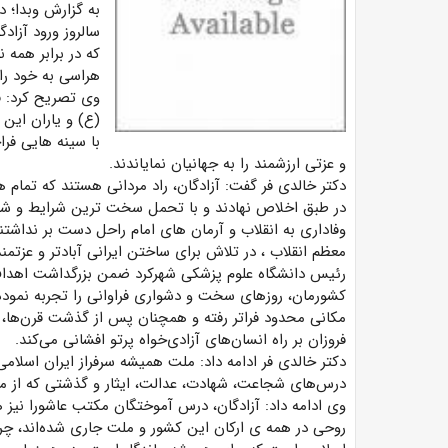
به گزارش وبدا؛ د
سالروز ورود آزاد
که در برابر همه 
هراسی به خود راه
وی تصریح کرد: فر
(ع) و یاران این 
با سینه‏ هایی فرا
و عزتی ارزشمند را به جهانیان نمایاندند.
دکتر خالدی فر گفت: آزادگان، راد مردانی هستند که تمام 
در طبق اخلاص نهادند و با تحمل سخت ترین شرایط و شدید
وفاداری به انقلاب و آرمان های امام راحل دست بر نداشتند
معظم انقلاب ، در تلاش برای ساختن ایرانی آبادتر و عزتمن
رئیس دانشگاه علوم پزشکی شهرکرد ضمن بزرگداشت اهداف ق
کشورمان، روزهای سخت و دشواری فراوانی را تجربه نموده
مکانی محدود فراتر رفته و همچنان پس از گذشت قرن‌ها،
فروزان بر راه انسان‌های آزادی‌خواه پرتو افشانی می‌کند.
دکتر خالدی فر ادامه داد: ملت همیشه سرفراز ایران اسل
درس‌های شجاعت، شهادت، عدالت، ایثار و گذشتی که از مکت
وی ادامه داد: آزادگان، درس آموختگان مکتب عاشورا نیز هی
روحی در همه ی ارکان این کشور و ملت جاری شده‌اند، چرا 