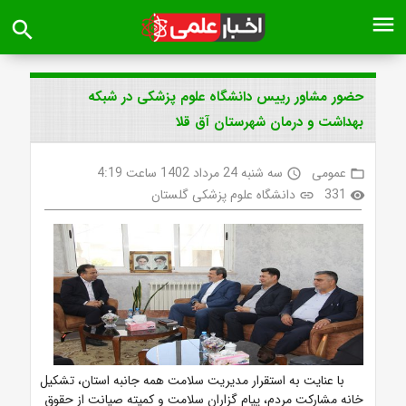
menu
search
حضور مشاور رییس دانشگاه علوم پزشکی در شبکه
بهداشت و درمان شهرستان آق قلا
عمومی
سه شنبه 24 مرداد 1402 ساعت 4:19
access_time
folder_open
331
دانشگاه علوم پزشکی گلستان
link
visibility
با عنایت به استقرار مدیریت سلامت همه جانبه استان، تشکیل
خانه مشارکت مردم، پیام گزاران سلامت و کمیته صیانت از حقوق