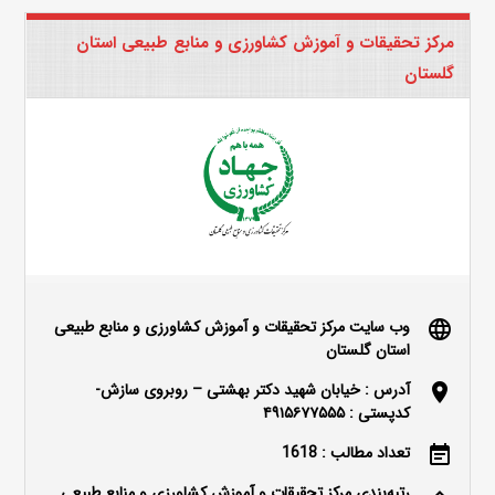
مرکز تحقیقات و آموزش کشاورزی و منابع طبیعی استان
گلستان
وب سایت مرکز تحقیقات و آموزش کشاورزی و منابع طبیعی
language
استان گلستان
آدرس : خیابان شهید دکتر بهشتی – روبروی سازش-
location_on
کدپستی : ۴۹۱۵۶۷۷۵۵۵
تعداد مطالب : 1618
event_note
رتبه‌بندی مرکز تحقیقات و آموزش کشاورزی و منابع طبیعی
keyboard_arrow_up