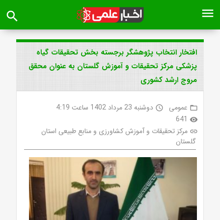
menu
search
افتخار انتخاب پژوهشگر برجسته بخش تحقیقات گیاه
پزشکی مرکز تحقیقات و آموزش گلستان به عنوان محقق
مروج ارشد کشوری
عمومی
دوشنبه 23 مرداد 1402 ساعت 4:19
access_time
folder_open
641
visibility
مرکز تحقیقات و آموزش کشاورزی و منابع طبیعی استان
link
گلستان