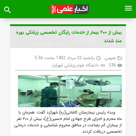
menu
search
بیش از ۲۰۰ بیمار از خدمات رایگان تخصصی پزشکی بهره
مند شدند
عمومی
یکشنبه 22 مرداد 1402 ساعت 5:56
access_time
folder_open
536
دانشگاه علوم پزشکی شهرکرد
link
visibility
وبدا؛ رئیس بیمارستان کاشانی(ره) شهرکرد گفت: همزمان با
ماه محرم و اجرای طرح جهادی امام حسین(ع)، بیش از ۲۰۰ نفر
از بیماران کم بضاعت در مناطق محروم شناسایی و خدمات درمانی
تخصصی دریافت کردند.