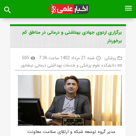
menu
search
برگزاری اردوی جهادی بهداشتی و درمانی در مناطق کم
برخوردار
پزشکی
شنبه 21 مرداد 1402 ساعت 7:36
505
visibility
access_time
folder_open
دانشکده علوم پزشکی و خدمات بهداشتی درمانی نیشابور
link
مدیر گروه توسعه شبکه و ارت‍قای سلامت معاونت