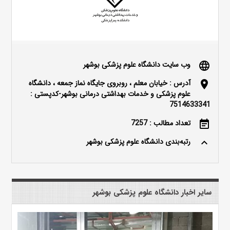
وب سایت دانشگاه علوم پزشکی بوشهر
language
آدرس : خیابان معلم ، روبروی جایگاه نماز جمعه ، دانشگاه
location_on
علوم پزشکی و خدمات بهداشتی درمانی بوشهر-کدپستی :
7514633341
تعداد مطالب : 7257
event_note
رتبه‌بندی دانشگاه علوم پزشکی بوشهر
keyboard_arrow_up
سایر اخبار دانشگاه علوم پزشکی بوشهر