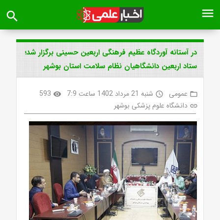
menu
search
در آستانه آوردگاه عظیم فرهنگی اربعین حسینی برگزار شد؛
ستاد اربعین دانشگاهیان نظام سلامت استان بوشهر
عمومی
شنبه 21 مرداد 1402 ساعت 7:9
593
visibility
access_time
folder_open
دانشگاه علوم پزشکی بوشهر
link